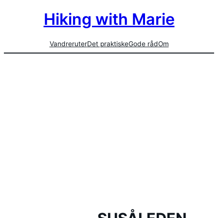
Hiking with Marie
Vandreruter
Det praktiske
Gode råd
Om