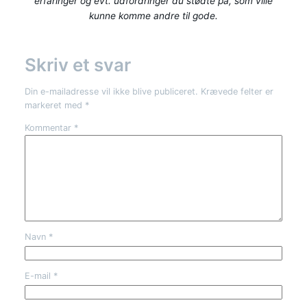
erfaringer og evt. udfordringer du stødte på, som ville
kunne komme andre til gode.
Skriv et svar
Din e-mailadresse vil ikke blive publiceret.
Krævede felter er
markeret med
*
Kommentar
*
Navn
*
E-mail
*