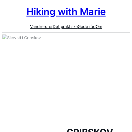
Hiking with Marie
Vandreruter
Det praktiske
Gode råd
Om