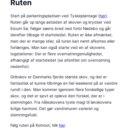
Ruten
Start på parkeringspladsen ved Tyskeplantage (
her
).
Ruten går op langs østsiden af skoven og krydser ved
Esrum Sø. Følger søens bred ned forbi Nødebo og går
derefter tilbage til startstedet. Ruten er ikke afmærket,
men der er mange stier, så turen kan nemt afkortes eller
forlænges. Man kan også starte ved en af skovens
togstationer. Der er flere overnatningsmuligheder,
afhængigt af startstedet (se afsnittet om overnatning
nedenfor).
Gribskov er Danmarks fjerde største skov, og det er
fantastisk at kunne tilbringe en hel weekend på at vandre
rundt i den. Man kommer igennem flere forskellige typer
skov, og det er sjovt at opleve den forskel, der er i
stemningen. Fra nåleskovens tyste magi til løvskovens
livlige harmoni. Det gør vandreturen varieret og
stemningsfuld.
Følg ruten på Komoot, klik
her
.