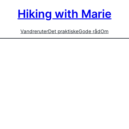
Hiking with Marie
Vandreruter
Det praktiske
Gode råd
Om